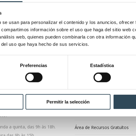
s
b se usan para personalizar el contenido y los anuncios, ofrecer
s, compartimos información sobre el uso que haga del sitio web 
 análisis web, quienes pueden combinarla con otra información q
r del uso que haya hecho de sus servicios.
Preferencias
Estadística
 020 7804
Cursos
a República, 50, 2º andar,
Inscreve-te
Permitir la selección
6 Lisboa, Portugal
Acesso Alunos
io:
nda a quinta, das 9h às 18h.
Área de Recursos Gratuítos
ira das 9h às 15h.