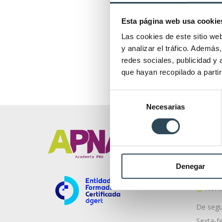
Esta página web usa cookie
Las cookies de este sitio we
y analizar el tráfico. Ademá
redes sociales, publicidad y
que hayan recopilado a parti
Selección
Necesarias
de
consentimiento
+351 21
Av. d
Denegar
1050-19
Horár
De segu
Sexta-fe