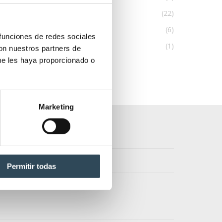
Noticias PNA Portugal
(22)
PNA Portugal
(6)
 funciones de redes sociales
Promoções APNA
(1)
con nuestros partners de
ue les haya proporcionado o
Marketing
Permitir todas