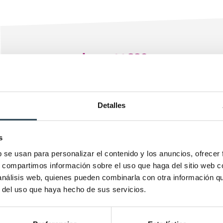
A chave do sucesso
mais de 20
A APNA realiza
durante a preparaç
simulações
prova
Detalles
s
b se usan para personalizar el contenido y los anuncios, ofrecer
Porque o modelo da PNA é tão diferente dos habituais exames d
s, compartimos información sobre el uso que haga del sitio web 
estudem apenas as matérias, mas que também estudem a 
 análisis web, quienes pueden combinarla con otra información q
constituem uma parte fundamental da preparação para a PNA, e
r del uso que haya hecho de sus servicios.
semana antes do exame.