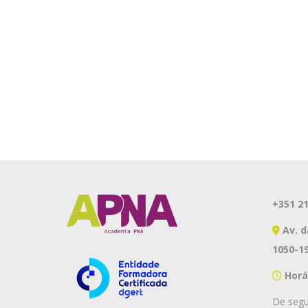
+351 21
Av. d
1050-19
Horár
De segu