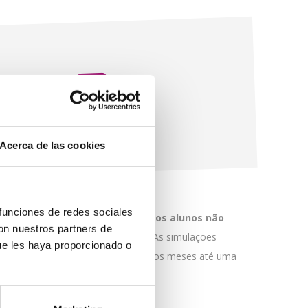
ão da
Acerca de las cookies
 funciones de redes sociales
a faculdade,
é fundamental que os alunos não
con nuestros partners de
melhor técnica para a prova
. As simulações
ue les haya proporcionado o
stando presentes desde os primeiros meses até uma