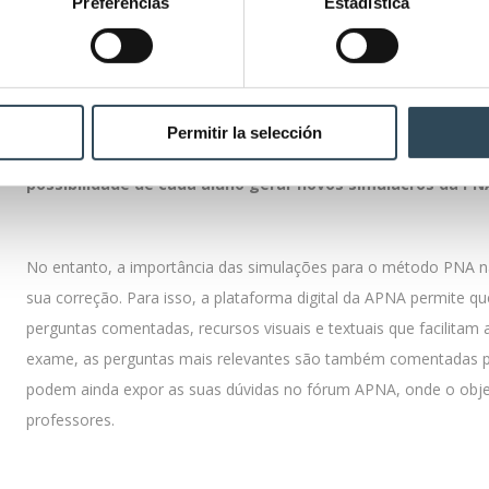
Preferencias
Estadística
Na APNA, desde o início do curso que as simulações se realizam
que o aluno aprenda a lidar com as dificuldades e desafios que 
nível de preparação dos nossos alunos, incluímos também alguma
provocado por erros de impressão ou maquetização, sempre com o
Permitir la selección
No total, a APNA realiza mais de 20 simulações durante a 
possibilidade de cada aluno gerar novos simulacros da PN
No entanto, a importância das simulações para o método PNA n
sua correção. Para isso, a plataforma digital da APNA permite q
perguntas comentadas, recursos visuais e textuais que facilita
exame, as perguntas mais relevantes são também comentadas p
podem ainda expor as suas dúvidas no fórum APNA, onde o objeti
professores.