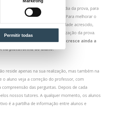
Marketing
 em condições semelhantes às do dia da prova, para
a realização da prova podem trazer. Para melhorar o
s simulações com nível de dificuldade acrescido,
 objetivo de “normalizar” a realização da prova.
Permitir todas
preparação da prova, às quais acresce ainda a
A na plataforma do aluno.
ão reside apenas na sua realização, mas também na
ue o aluno veja a correção do professor, com
m a compreensão das perguntas. Depois de cada
elos nossos tutores. A qualquer momento, os alunos
vo é a partilha de informação entre alunos e