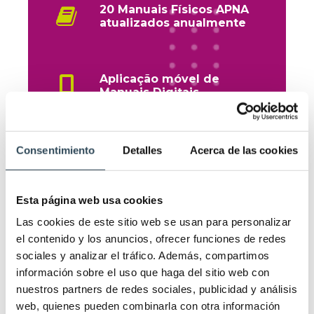
20 Manuais Físicos APNA
atualizados anualmente
Aplicação móvel de
Manuais Digitais.
30 exames de simulação da
Consentimiento
Detalles
Acerca de las cookies
PNA
Esta página web usa cookies
120 horas de aulas online ao
vivo + 120 horas de aulas
Las cookies de este sitio web se usan para personalizar
gravadas + plataforma
el contenido y los anuncios, ofrecer funciones de redes
APNA TV com todas as
sociales y analizar el tráfico. Además, compartimos
aulas
información sobre el uso que haga del sitio web con
nuestros partners de redes sociales, publicidad y análisis
web, quienes pueden combinarla con otra información
Tutoriais simulados e