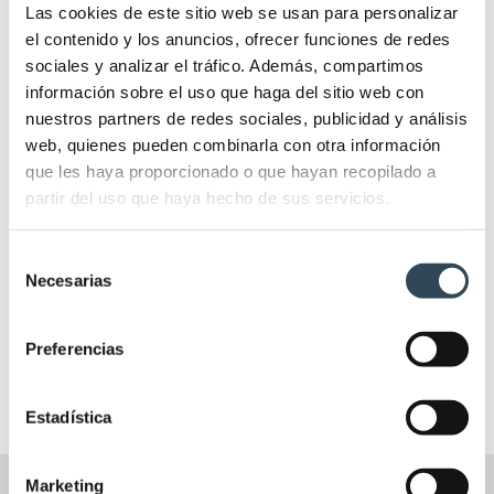
time I comment.
Las cookies de este sitio web se usan para personalizar
el contenido y los anuncios, ofrecer funciones de redes
Post comment
sociales y analizar el tráfico. Además, compartimos
información sobre el uso que haga del sitio web con
nuestros partners de redes sociales, publicidad y análisis
web, quienes pueden combinarla con otra información
Noticias
que les haya proporcionado o que hayan recopilado a
partir del uso que haya hecho de sus servicios.
Noticias APNA
(1)
Noticias PNA Portugal
(22)
Selección
Necesarias
de
PNA Portugal
(6)
consentimiento
Promoções APNA
(1)
Preferencias
Estadística
Marketing