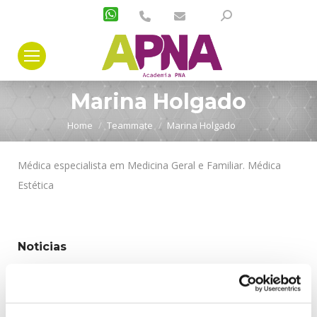
Search:
Marina Holgado
You are here:
Home
Teammate
Marina Holgado
Médica especialista em Medicina Geral e Familiar. Médica
Estética
Noticias
Noticias APNA
(1)
Noticias PNA Portugal
(22)