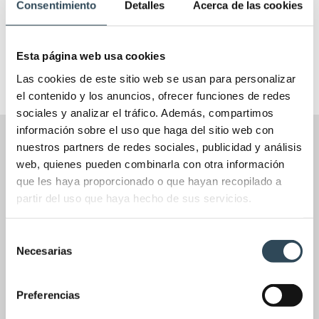
Consentimiento
Detalles
Acerca de las cookies
PNA Portugal
(6)
Promoções APNA
(1)
Esta página web usa cookies
Las cookies de este sitio web se usan para personalizar
el contenido y los anuncios, ofrecer funciones de redes
sociales y analizar el tráfico. Además, compartimos
información sobre el uso que haga del sitio web con
nuestros partners de redes sociales, publicidad y análisis
web, quienes pueden combinarla con otra información
que les haya proporcionado o que hayan recopilado a
partir del uso que haya hecho de sus servicios.
Selección
Necesarias
de
consentimiento
A Academia PNA é um centro líder na preparação para a
Preferencias
Prova Nacional de Acesso.