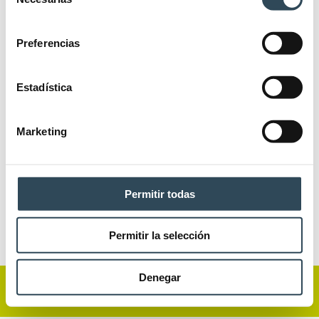
de
Publicados os locais de realizaçao
consentimiento
da PNA 2020!
Preferencias
Noticias PNA Portugal
By
25/11/2020
Leave a comment
Estadística
Foram divulgados os locais para realização da Prova
Nacional de Acesso (PNA) 2020, bem como as
Marketing
medidas de contingência da pandemia de COVID-19 e
medidas de segurança para os candidatos! Podes
vêr-lo no seguinte arquivo:
Permitir todas
Permitir la selección
Denegar
Ⓒ Academia APNA
·
Política de privacidade e Cookies
·
Condições
de Utilização e Compra