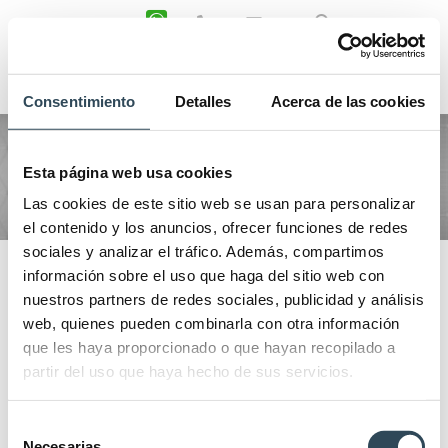
Search:
Consentimiento
Detalles
Acerca de las cookies
Daily Archives:
Esta página web usa cookies
25/11/2020
Las cookies de este sitio web se usan para personalizar
You are here:
Home
2020
Novembro
25
el contenido y los anuncios, ofrecer funciones de redes
sociales y analizar el tráfico. Además, compartimos
información sobre el uso que haga del sitio web con
nuestros partners de redes sociales, publicidad y análisis
web, quienes pueden combinarla con otra información
que les haya proporcionado o que hayan recopilado a
partir del uso que haya hecho de sus servicios.
Selección
Necesarias